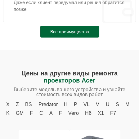
Даже если клиент передумал или решил обратится
позже
Все преимущества
Цены на другие виды ремонта
проекторов Acer
Выберите модель вашего устройства и узнайте
стоимость всех видов работ
X
Z
BS
Predator
H
P
VL
V
U
S
M
K
GM
F
C
A
F
Vero
H6
X1
F7