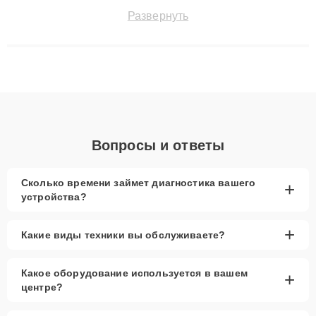
точноdiagnostikировать поломки и восстанавливать технику с
Развернуть
сохранением гарантии до 3 лет. Наши мастера решают
сложные случаи: от замены матриц и материнских плат до
ремонта после залития и восстановления данных. Благодаря
высокой квалификации и ответственному подходу клиенты
получают быстрый, качественный ремонт и понятные
объяснения по результатам диагностики.
Вопросы и ответы
Сколько времени займет диагностика вашего
+
устройства?
+
Какие виды техники вы обслуживаете?
Какое оборудование используется в вашем
+
центре?