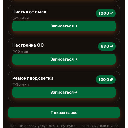
Чистка от пыли
1060 ₽
20 мин
Записаться
Настройка ОС
930 ₽
15 мин
Записаться
Ремонт подсветки
1200 ₽
30 мин
Записаться
Показать всё
Полный список услуг для «
Ноутбук
» — по звонку или в чате