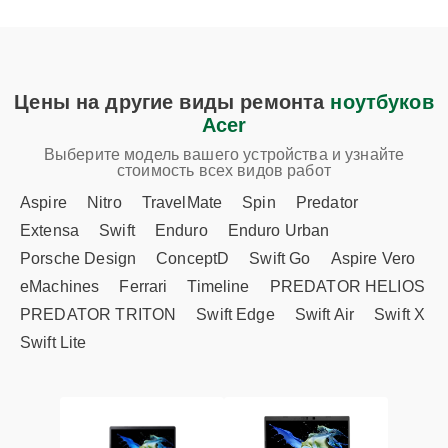
Цены на другие виды ремонта
ноутбуков
Acer
Выберите модель вашего устройства и узнайте
стоимость всех видов работ
Aspire
Nitro
TravelMate
Spin
Predator
Extensa
Swift
Enduro
Enduro Urban
Porsche Design
ConceptD
Swift Go
Aspire Vero
eMachines
Ferrari
Timeline
PREDATOR HELIOS
PREDATOR TRITON
Swift Edge
Swift Air
Swift X
Swift Lite