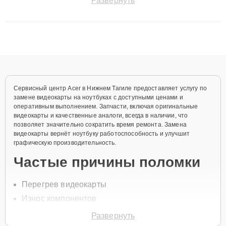
Развернуть
сохранением гарантии до 3 лет. Наши мастера решают
сложные случаи: от замены матриц и материнских плат до
ремонта после залития и восстановления данных. Благодаря
высокой квалификации и ответственному подходу клиенты
получают быстрый, качественный ремонт и понятные
объяснения по результатам диагностики.
Сервисный центр Acer в Нижнем Тагиле предоставляет услугу по
замене видеокарты на ноутбуках с доступными ценами и
оперативным выполнением. Запчасти, включая оригинальные
видеокарты и качественные аналоги, всегда в наличии, что
позволяет значительно сократить время ремонта. Замена
видеокарты вернёт ноутбуку работоспособность и улучшит
графическую производительность.
Частые причины поломки
Перегрев видеокарты
Износ компонентов
Механические повреждения
Развернуть