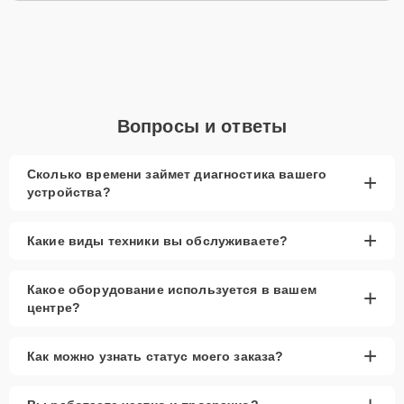
Конфликт с драйверами
Повреждение чипа видеокарты
Для замены видеокарты позвоните по телефону +7 (800) 100-91-
25 или оставьте
Заявку на сайте
. Специалист свяжется в течение
минуты для уточнения всех вопросов и записи на диагностику и
ремонт ноутбука.
Вопросы и ответы
Главные особенности
сервиса
Сколько времени займет диагностика вашего
+
устройства?
Низкие цены и скидки:
Экономичные решения
для ремонта ноутбука.
+
Какие виды техники вы обслуживаете?
Срочный ремонт:
Быстрая замена видеокарты
с минимальными сроками.
Какое оборудование используется в вашем
+
Доставка и выезд:
Возможна доставка
центре?
устройства в сервис или выезд мастера.
Запчасти в наличии:
Оригинальные
+
Как можно узнать статус моего заказа?
видеокарты и качественные аналоги всегда на
складе.