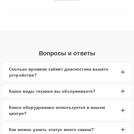
сохранением гарантии до 3 лет. Наши мастера решают
сложные случаи: от замены матриц и материнских плат до
ремонта после залития и восстановления данных. Благодаря
высокой квалификации и ответственному подходу клиенты
получают быстрый, качественный ремонт и понятные
объяснения по результатам диагностики.
Вопросы и ответы
Сколько времени займет диагностика вашего
+
устройства?
+
Какие виды техники вы обслуживаете?
Какое оборудование используется в вашем
+
центре?
+
Как можно узнать статус моего заказа?