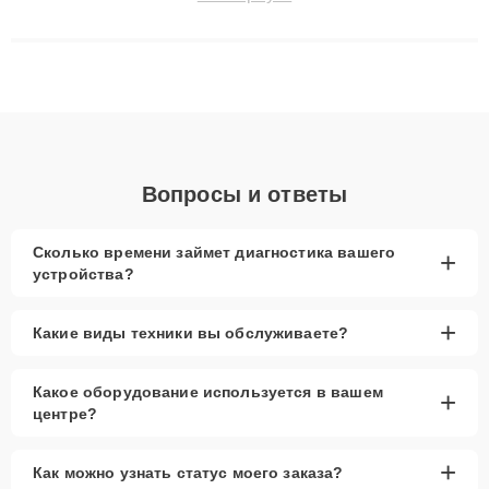
сохранением гарантии до 3 лет. Наши мастера решают
сложные случаи: от замены матриц и материнских плат до
ремонта после залития и восстановления данных. Благодаря
высокой квалификации и ответственному подходу клиенты
получают быстрый, качественный ремонт и понятные
объяснения по результатам диагностики.
Вопросы и ответы
Сколько времени займет диагностика вашего
+
устройства?
+
Какие виды техники вы обслуживаете?
Какое оборудование используется в вашем
+
центре?
+
Как можно узнать статус моего заказа?