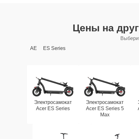
Цены на дру
Выберит
AE
ES Series
Электросамокат
Электросамокат
Acer ES Series
Acer ES Series 5
Max