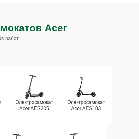
мокатов Acer
ов работ
т
Электросамокат
Электросамокат
1
Acer AES205
Acer AES103