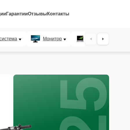
ции
Гарантии
Отзывы
Контакты
25%
система
Монитор
Ультрабук