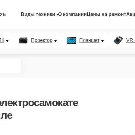
-25
Виды техники
О компании
Цены на ремонт
Ак
ПК
Проектор
Планшет
VR 
электросамокате
иле