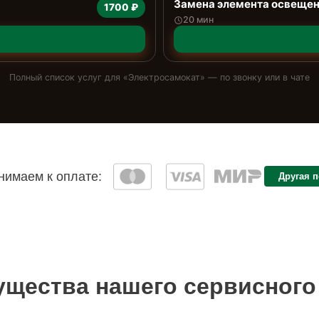
Замена элемента освеще
1700 ₽
20 мин
Полный список услуг для «
Электросамокат
» — по звонку или в чате
имаем к оплате:
Другая 
щества нашего сервисного