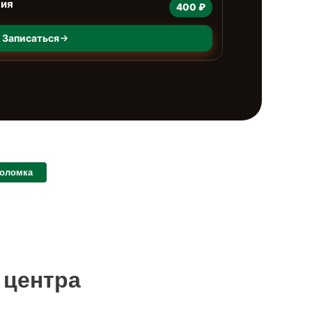
ния
400 ₽
Записаться
поломка
 центра